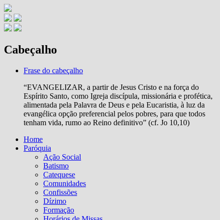
Cabeçalho
Frase do cabeçalho
“EVANGELIZAR, a partir de Jesus Cristo e na força do
Espírito Santo, como Igreja discípula, missionária e profética,
alimentada pela Palavra de Deus e pela Eucaristia, à luz da
evangélica opção preferencial pelos pobres, para que todos
tenham vida, rumo ao Reino definitivo” (cf. Jo 10,10)
Home
Paróquia
Ação Social
Batismo
Catequese
Comunidades
Confissões
Dízimo
Formação
Horários de Missas