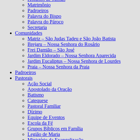
Matrimônio
Padroeiros
Palavra do Bispo
Palavra do Pároco
Secretaria
Comunidades
Matriz – São Judas Tadeu e São João Batista
Brejaru – Nossa Senhora do Rosário
Frei Damião – São José
Jardim Eldorado – Nossa Senhora Aparecida
Jardim Eucaliptus – Nossa Senhora de Lourdes
Praia – Nossa Senhora da Praia
Padroeiros
Pastorais
Ação Social
Apostolado da Oração
Batismo
Catequese
Pastoral Familiar
Dízimo
Equipe de Eventos
Escola da Fé
Grupos Bíblicos em Família
Legião de Maria
Ministério da Evangelização