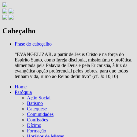
Cabeçalho
Frase do cabeçalho
“EVANGELIZAR, a partir de Jesus Cristo e na força do
Espírito Santo, como Igreja discípula, missionária e profética,
alimentada pela Palavra de Deus e pela Eucaristia, à luz da
evangélica opção preferencial pelos pobres, para que todos
tenham vida, rumo ao Reino definitivo” (cf. Jo 10,10)
Home
Paróquia
Ação Social
Batismo
Catequese
Comunidades
Confissões
Dízimo
Formação
Horários de Missas