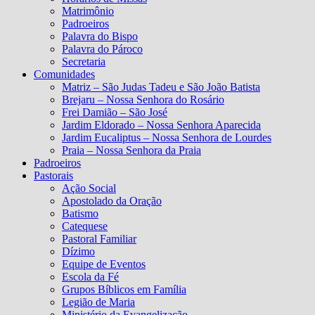
Matrimônio
Padroeiros
Palavra do Bispo
Palavra do Pároco
Secretaria
Comunidades
Matriz – São Judas Tadeu e São João Batista
Brejaru – Nossa Senhora do Rosário
Frei Damião – São José
Jardim Eldorado – Nossa Senhora Aparecida
Jardim Eucaliptus – Nossa Senhora de Lourdes
Praia – Nossa Senhora da Praia
Padroeiros
Pastorais
Ação Social
Apostolado da Oração
Batismo
Catequese
Pastoral Familiar
Dízimo
Equipe de Eventos
Escola da Fé
Grupos Bíblicos em Família
Legião de Maria
Ministério da Evangelização