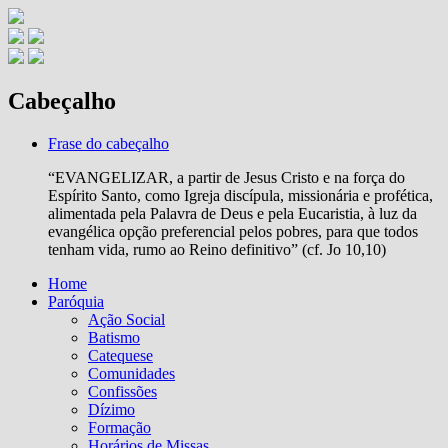
Cabeçalho
Frase do cabeçalho
“EVANGELIZAR, a partir de Jesus Cristo e na força do
Espírito Santo, como Igreja discípula, missionária e profética,
alimentada pela Palavra de Deus e pela Eucaristia, à luz da
evangélica opção preferencial pelos pobres, para que todos
tenham vida, rumo ao Reino definitivo” (cf. Jo 10,10)
Home
Paróquia
Ação Social
Batismo
Catequese
Comunidades
Confissões
Dízimo
Formação
Horários de Missas