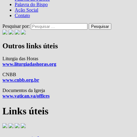
Palavra do Bispo
Ação Social
Contato
Pesquisar por:
Outros links úteis
Liturgia das Horas
www.liturgiadashoras.org
CNBB
www.cnbb.org.br
Documentos da Igreja
www.vatican.va/offices
Links úteis