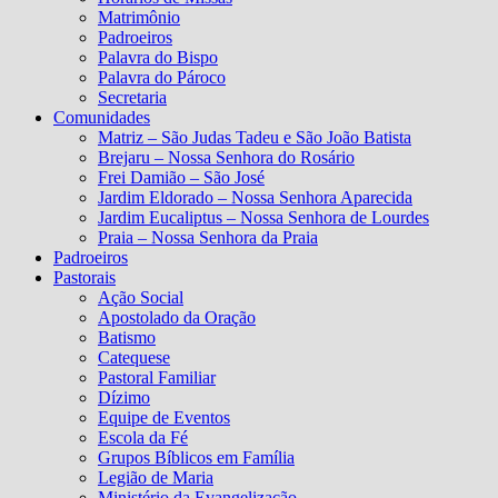
Matrimônio
Padroeiros
Palavra do Bispo
Palavra do Pároco
Secretaria
Comunidades
Matriz – São Judas Tadeu e São João Batista
Brejaru – Nossa Senhora do Rosário
Frei Damião – São José
Jardim Eldorado – Nossa Senhora Aparecida
Jardim Eucaliptus – Nossa Senhora de Lourdes
Praia – Nossa Senhora da Praia
Padroeiros
Pastorais
Ação Social
Apostolado da Oração
Batismo
Catequese
Pastoral Familiar
Dízimo
Equipe de Eventos
Escola da Fé
Grupos Bíblicos em Família
Legião de Maria
Ministério da Evangelização