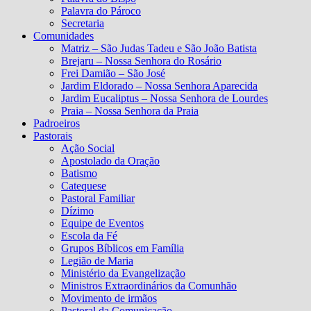
Palavra do Pároco
Secretaria
Comunidades
Matriz – São Judas Tadeu e São João Batista
Brejaru – Nossa Senhora do Rosário
Frei Damião – São José
Jardim Eldorado – Nossa Senhora Aparecida
Jardim Eucaliptus – Nossa Senhora de Lourdes
Praia – Nossa Senhora da Praia
Padroeiros
Pastorais
Ação Social
Apostolado da Oração
Batismo
Catequese
Pastoral Familiar
Dízimo
Equipe de Eventos
Escola da Fé
Grupos Bíblicos em Família
Legião de Maria
Ministério da Evangelização
Ministros Extraordinários da Comunhão
Movimento de irmãos
Pastoral da Comunicação