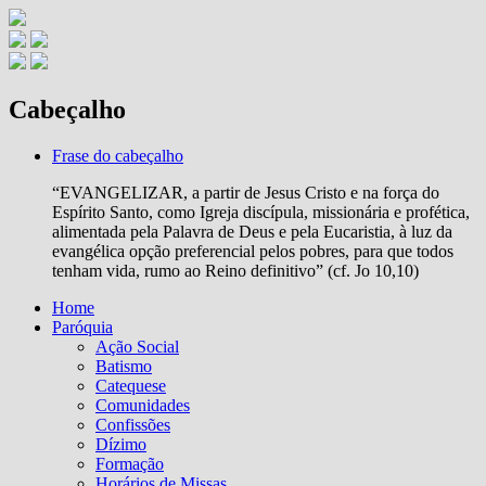
Cabeçalho
Frase do cabeçalho
“EVANGELIZAR, a partir de Jesus Cristo e na força do
Espírito Santo, como Igreja discípula, missionária e profética,
alimentada pela Palavra de Deus e pela Eucaristia, à luz da
evangélica opção preferencial pelos pobres, para que todos
tenham vida, rumo ao Reino definitivo” (cf. Jo 10,10)
Home
Paróquia
Ação Social
Batismo
Catequese
Comunidades
Confissões
Dízimo
Formação
Horários de Missas