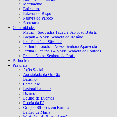
Matrimônio
Padroeiros
Palavra do Bispo
Palavra do Pároco
Secretaria
Comunidades
Matriz – São Judas Tadeu e São João Batista
Brejaru – Nossa Senhora do Rosário
Frei Damião – São José
Jardim Eldorado – Nossa Senhora Aparecida
Jardim Eucaliptus – Nossa Senhora de Lourdes
Praia – Nossa Senhora da Praia
Padroeiros
Pastorais
Ação Social
Apostolado da Oração
Batismo
Catequese
Pastoral Familiar
Dízimo
Equipe de Eventos
Escola da Fé
Grupos Bíblicos em Família
Legião de Maria
Ministério da Evangelização