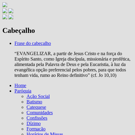
Cabeçalho
Frase do cabeçalho
“EVANGELIZAR, a partir de Jesus Cristo e na força do
Espírito Santo, como Igreja discípula, missionária e profética,
alimentada pela Palavra de Deus e pela Eucaristia, à luz da
evangélica opção preferencial pelos pobres, para que todos
tenham vida, rumo ao Reino definitivo” (cf. Jo 10,10)
Home
Paróquia
Ação Social
Batismo
Catequese
Comunidades
Confissões
Dízimo
Formação
Horários de Missas