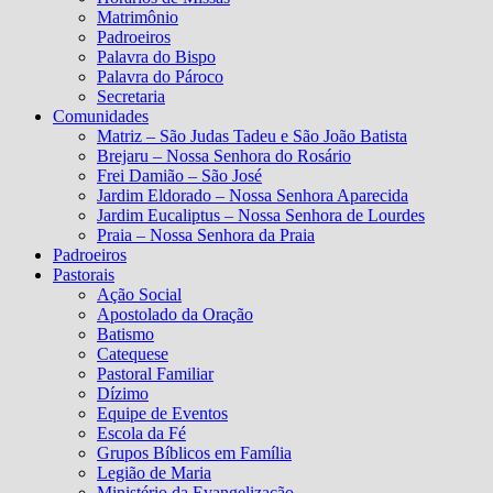
Matrimônio
Padroeiros
Palavra do Bispo
Palavra do Pároco
Secretaria
Comunidades
Matriz – São Judas Tadeu e São João Batista
Brejaru – Nossa Senhora do Rosário
Frei Damião – São José
Jardim Eldorado – Nossa Senhora Aparecida
Jardim Eucaliptus – Nossa Senhora de Lourdes
Praia – Nossa Senhora da Praia
Padroeiros
Pastorais
Ação Social
Apostolado da Oração
Batismo
Catequese
Pastoral Familiar
Dízimo
Equipe de Eventos
Escola da Fé
Grupos Bíblicos em Família
Legião de Maria
Ministério da Evangelização