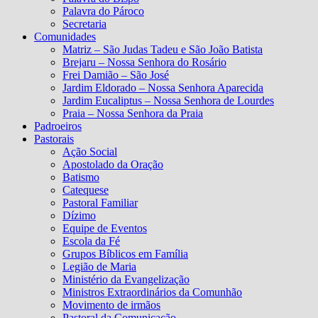
Palavra do Pároco
Secretaria
Comunidades
Matriz – São Judas Tadeu e São João Batista
Brejaru – Nossa Senhora do Rosário
Frei Damião – São José
Jardim Eldorado – Nossa Senhora Aparecida
Jardim Eucaliptus – Nossa Senhora de Lourdes
Praia – Nossa Senhora da Praia
Padroeiros
Pastorais
Ação Social
Apostolado da Oração
Batismo
Catequese
Pastoral Familiar
Dízimo
Equipe de Eventos
Escola da Fé
Grupos Bíblicos em Família
Legião de Maria
Ministério da Evangelização
Ministros Extraordinários da Comunhão
Movimento de irmãos
Pastoral da Comunicação