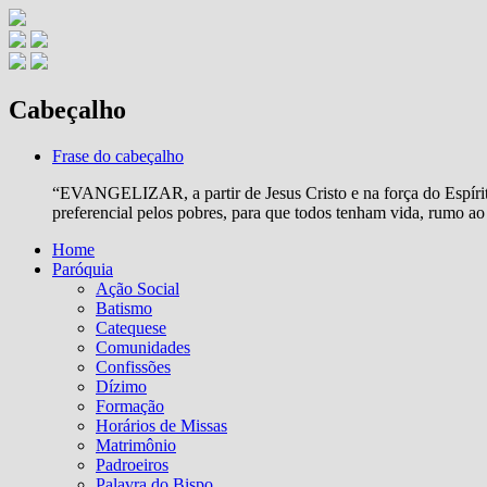
Cabeçalho
Frase do cabeçalho
“EVANGELIZAR, a partir de Jesus Cristo e na força do Espírito 
preferencial pelos pobres, para que todos tenham vida, rumo ao 
Home
Paróquia
Ação Social
Batismo
Catequese
Comunidades
Confissões
Dízimo
Formação
Horários de Missas
Matrimônio
Padroeiros
Palavra do Bispo