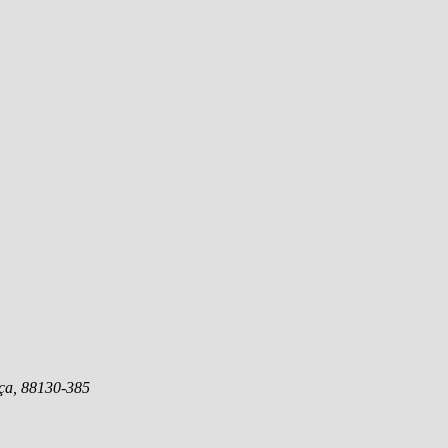
ça
,
88130-385