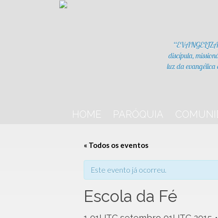
“EVANGELIZAR, a
discípula, mission
luz da evangélica 
HOME
PARÓQUIA
COMUNI
« Todos os eventos
Este evento já ocorreu.
Escola da Fé
1 01UTC setembro 01UTC 2015 •