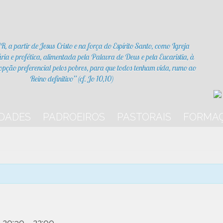
 partir de Jesus Cristo e na força do Espírito Santo, como Igreja
ária e profética, alimentada pela Palavra de Deus e pela Eucaristia, à
opção preferencial pelos pobres, para que todos tenham vida, rumo ao
Reino definitivo” (cf. Jo 10,10)
DADES
PADROEIROS
PASTORAIS
FORMA
 20:30
-
22:00